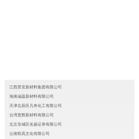
各业务员必须每月一次对客户进行走访，了解产品需求信息及客户
对产品的反映，并将情况及时反馈给香港宏景化工集团有限公司。
友情链接
甘肃三国智能制造有限公司
浙江温州泰安建材有限公司
青海高达物流股份有限公司
江西景安新材料集团有限公司
海南涵蕊新材料有限公司
天津北辰区凡奇化工有限公司
台湾度辉新材料有限公司
北京东城区名扬证券有限公司
云南联高文化有限公司